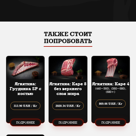
ТАКЖЕ СТОИТ
ПОПРОБОВАТЬ
Ягнятина:
Ягнятина: Каре 8
Ягнятина: Каре 4
Грудинка SP с
без верхнего
(440​-​560), (560​-​680),
(680+)
костью
слоя жира
869.06 UAH / Кг
313.90 UAH / Кг
2020.34 UAH / Кг
ПОДРОБНЕЕ
ПОДРОБНЕЕ
ПОДРОБНЕЕ