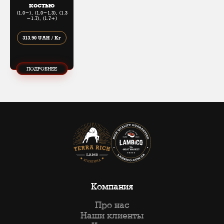
костью
(1.0-), (1.0​-​1.3), (1.3​
-​1.7), (1.7+)
313.90 UAH / Кг
ПОДРОБНЕЕ
Компания
Про нас
Наши клиенты