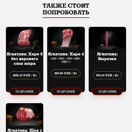
ТАКЖЕ СТОИТ
ПОПРОБОВАТЬ
Ягнятина: Каре 8
Ягнятина: Каре 4
Ягнятина:
без верхнего
Вырезка
(440​-​560), (560​-​680),
(680+)
слоя жира
869.06 UAH / Кг
2020.34 UAH / Кг
994.64 UAH / Кг
ПОДРОБНЕЕ
ПОДРОБНЕЕ
ПОДРОБНЕЕ
Ягнятина: Шея с