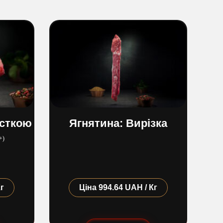
істкою
Ягнятина: Вирізка
7+)
Кг
Ціна
994.64 UAH / Кг