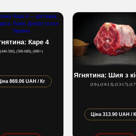
гнятина: Каре 4
(440​-​560), (560​-​680), (680+)
Ягнятина: Шия з к
Ціна
869.06 UAH / Кг
(1.0-), (1.0​-​1.3), (1.3​-​1.7), (1.
Ціна
313.90 UAH / 