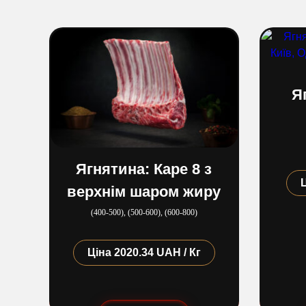
Я
Ягнятина: Каре 8 з
верхнім шаром жиру
(400​-​500), (500​-​600), (600​-​800)
Ціна
2020.34 UAH / Кг