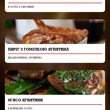
В СОУСІ З ОВОЧАМИ
ПИРІГ З ГОМІЛКОЮ ЯГНЯТИНА
ВІД @ZORYANA_ IVCHENKO
М’ЯСО ЯГНЯТИНИ
В М'ЯТНОМУ СОУСІ