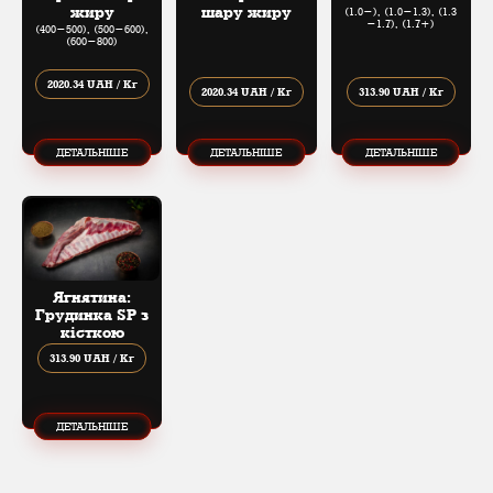
жиру
шару жиру
(1.0-), (1.0​-​1.3), (1.3​
-​1.7), (1.7+)
(400​-​500), (500​-​600),
(600​-​800)
2020.34 UAH / Кг
2020.34 UAH / Кг
313.90 UAH / Кг
ДЕТАЛЬНІШЕ
ДЕТАЛЬНІШЕ
ДЕТАЛЬНІШЕ
Ягнятина:
Грудинка SP з
кісткою
313.90 UAH / Кг
ДЕТАЛЬНІШЕ