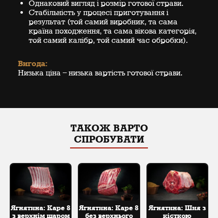
Однаковий вигляд і розмір готової страви.
Стабільність у процесі приготування і
результат (той самий виробник, та сама
країна походження, та сама вікова категорія,
той самий калібр, той самий час обробки).
Вигода:
Низька ціна – низька вартість готової страви.
ТАКОЖ ВАРТО
СПРОБУВАТИ
Ягнятина: Каре 8
Ягнятина: Каре 8
Ягнятина: Шия з
з верхнім шаром
без верхнього
кісткою