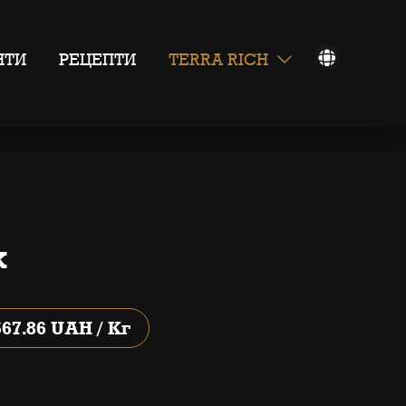
НТИ
РЕЦЕПТИ
TERRA RICH
к
567.86 UAH / Кг