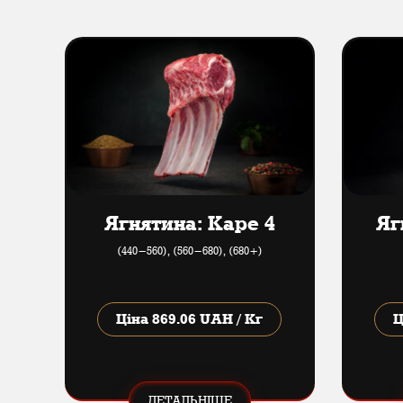
Ягнятина: Каре 4
Яг
(440​-​560), (560​-​680), (680+)
Ціна
869.06 UAH / Кг
Ц
ДЕТАЛЬНІШЕ