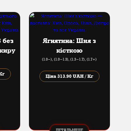
 без
Ягнятина: Шия з
 жиру
кісткою
(1.0-), (1.0​-​1.3), (1.3​-​1.7), (1.7+)
Кг
Ціна
313.90 UAH / Кг
ДЕТАЛЬНІШЕ