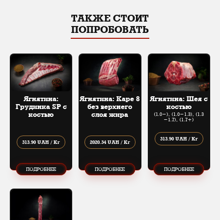
ТАКЖЕ СТОИТ
ПОПРОБОВАТЬ
Ягнятина:
Ягнятина: Каре 8
Ягнятина: Шея с
Грудинка SP с
без верхнего
костью
костью
слоя жира
(1.0-), (1.0​-​1.3), (1.3​
-​1.7), (1.7+)
313.90 UAH / Кг
313.90 UAH / Кг
2020.34 UAH / Кг
ПОДРОБНЕЕ
ПОДРОБНЕЕ
ПОДРОБНЕЕ