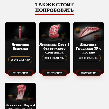
ТАКЖЕ СТОИТ
ПОПРОБОВАТЬ
Ягнятина:
Ягнятина: Каре 8
Ягнятина:
Вырезка
без верхнего
Грудинка SP с
слоя жира
костью
2020.34 UAH / Кг
313.90 UAH / Кг
994.64 UAH / Кг
ПОДРОБНЕЕ
ПОДРОБНЕЕ
ПОДРОБНЕЕ
Ягнятина: Каре 4
(440​-​560), (560​-​680),