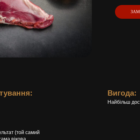
ЗАМ
тування:
Вигода:
Найбільш дос
ультат (той самий
сама вікова