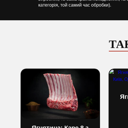
категорія, той самий час обробки).
ТА
Яг
Ягнятина: Каре 8 з