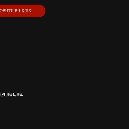
ОВИТИ В 1 КЛІК
тупна ціна.