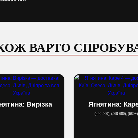
КОЖ ВАРТО СПРОБУВ
нятина: Вирізка
Ягнятина: Каре
(440​-​560), (560​-​680), (680+