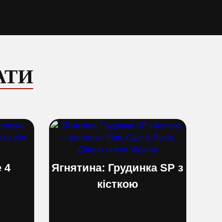
АТИ
 4
Ягнятина: Грудинка SP з
кісткою
)