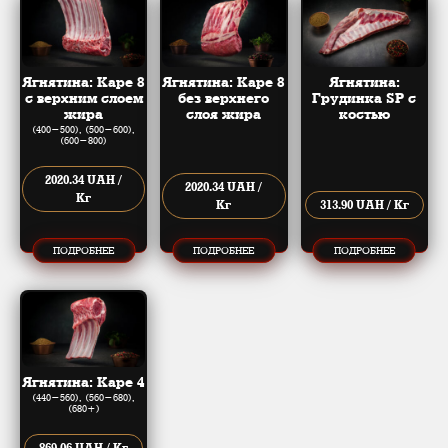
Ягнятина: Каре 8
Ягнятина: Каре 8
Ягнятина:
с верхним слоем
без верхнего
Грудинка SP с
жира
слоя жира
костью
(400​-​500), (500​-​600),
(600​-​800)
2020.34 UAH /
2020.34 UAH /
Кг
Кг
313.90 UAH / Кг
ПОДРОБНЕЕ
ПОДРОБНЕЕ
ПОДРОБНЕЕ
Ягнятина: Каре 4
(440​-​560), (560​-​680),
(680+)
869.06 UAH / Кг