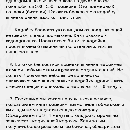
одновременно сытного блюда на двух человек
понадобится 300-350 г корейки. Это примерно 2
полоски (биточки). Готовить бескостную корейку
ягненка очень просто. Приступим.
1. Корейку бескостную очищаем от покрывающей
ее сверху пленки промываем. Как показано в
видеорецепте. После этого биточки корейки
просушиваем бумажными полотенцами, удаляя
лишнюю влагу.
2. Биточки бескостной корейки ягненка маринуем
в смеси любимых вами ароматных трав и специй. Не
солить! Добавляем небольшое количество
оливкового масла и оставляем корейку пропитывать
смесью специй и оливкового масла на 10-15 минут.
3. Поскольку мы хотим получить сочное мясо,
подсаливаем нашу корейку прямо перед обжаркой и
выкладываем на раскаленную сковороду.
Обжариваем по 3-4 минуты с каждой стороны до
золотисто-коричневой корочки. Если хотим
получить более розовое мясо биточка, обжариваем